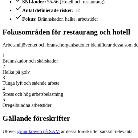
SNI-koder:
55-56 (Hotell och restaurang)
Antal definierade risker:
12
Fokus:
Brännskador, halka, arbetstider
Fokusområden för restaurang och hotell
Arbetsmiljöverket och branschorganisationer identifierar dessa som de
1
Brännskador och skärskador
2
Halka på golv
3
Tunga lyft och stående arbete
4
Stress och hög arbetsbelastning
5
Oregelbundna arbetstider
Gällande föreskrifter
Utöver
grundkraven på SAM
är dessa föreskrifter särskilt relevanta: