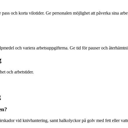
pass och korta vilotider. Ge personalen möjlighet att påverka sina arbet
lpmedel och variera arbetsuppgifterna. Ge tid för pauser och återhämtni
g
et och arbetstider.
g
en?
rskador vid knivhantering, samt halkolyckor på golv med fett eller vatt