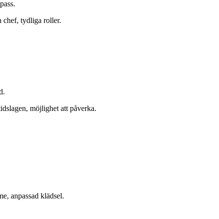
pass.
chef, tydliga roller.
d.
tidslagen, möjlighet att påverka.
mme, anpassad klädsel.