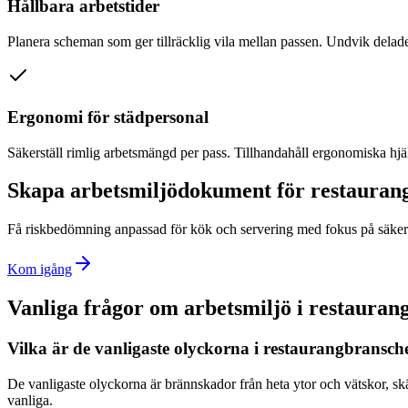
Hållbara arbetstider
Planera scheman som ger tillräcklig vila mellan passen. Undvik delade 
Ergonomi för städpersonal
Säkerställ rimlig arbetsmängd per pass. Tillhandahåll ergonomiska hjä
Skapa arbetsmiljödokument för restauran
Få riskbedömning anpassad för kök och servering med fokus på säkerh
Kom igång
Vanliga frågor om arbetsmiljö i restauran
Vilka är de vanligaste olyckorna i restaurangbransch
De vanligaste olyckorna är brännskador från heta ytor och vätskor, skä
vanliga.