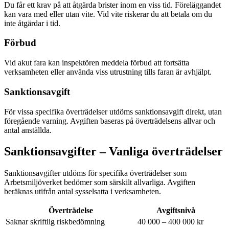
Du får ett krav på att åtgärda brister inom en viss tid. Föreläggandet
kan vara med eller utan vite. Vid vite riskerar du att betala om du
inte åtgärdar i tid.
Förbud
Vid akut fara kan inspektören meddela förbud att fortsätta
verksamheten eller använda viss utrustning tills faran är avhjälpt.
Sanktionsavgift
För vissa specifika överträdelser utdöms sanktionsavgift direkt, utan
föregående varning. Avgiften baseras på överträdelsens allvar och
antal anställda.
Sanktionsavgifter – Vanliga överträdelser
Sanktionsavgifter utdöms för specifika överträdelser som
Arbetsmiljöverket bedömer som särskilt allvarliga. Avgiften
beräknas utifrån antal sysselsatta i verksamheten.
Överträdelse
Avgiftsnivå
Saknar skriftlig riskbedömning
40 000 – 400 000 kr