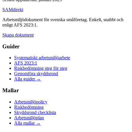
SAMdirekt
Arbetsmiljödokument för svenska småföretag. Enkelt, snabbt och
enligt AFS 2023:1.
Skapa dokument
Guider
Systematiskt arbetsmiljöarbete
AFS 2023:1
Riskbedömning steg för steg
Genomföra skyddsrond
Alla guider →
Mallar
Arbetsmiljöpolicy
Riskbedömning
Skyddsrond checklista
Arbetsmiljöplan
Alla mallar →