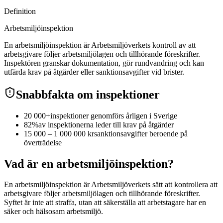
Definition
Arbetsmiljöinspektion
En arbetsmiljöinspektion är Arbetsmiljöverkets kontroll av att
arbetsgivare följer arbetsmiljölagen och tillhörande föreskrifter.
Inspektören granskar dokumentation, gör rundvandring och kan
utfärda krav på åtgärder eller sanktionsavgifter vid brister.
Snabbfakta om inspektioner
20 000+
inspektioner genomförs årligen i Sverige
82%
av inspektionerna leder till krav på åtgärder
15 000 – 1 000 000 kr
sanktionsavgifter beroende på
överträdelse
Vad är en arbetsmiljöinspektion?
En arbetsmiljöinspektion är Arbetsmiljöverkets sätt att kontrollera att
arbetsgivare följer arbetsmiljölagen och tillhörande föreskrifter.
Syftet är inte att straffa, utan att säkerställa att arbetstagare har en
säker och hälsosam arbetsmiljö.