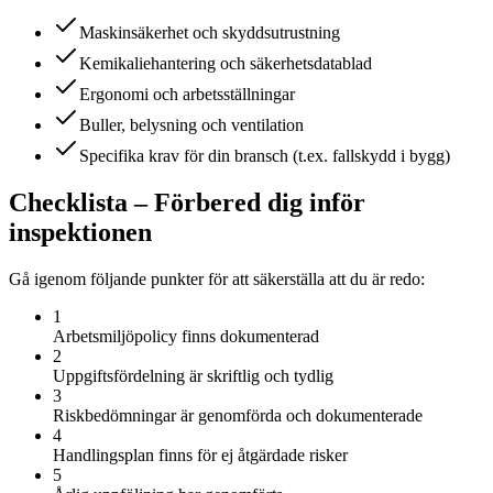
Maskinsäkerhet och skyddsutrustning
Kemikaliehantering och säkerhetsdatablad
Ergonomi och arbetsställningar
Buller, belysning och ventilation
Specifika krav för din bransch (t.ex. fallskydd i bygg)
Checklista – Förbered dig inför
inspektionen
Gå igenom följande punkter för att säkerställa att du är redo:
1
Arbetsmiljöpolicy finns dokumenterad
2
Uppgiftsfördelning är skriftlig och tydlig
3
Riskbedömningar är genomförda och dokumenterade
4
Handlingsplan finns för ej åtgärdade risker
5