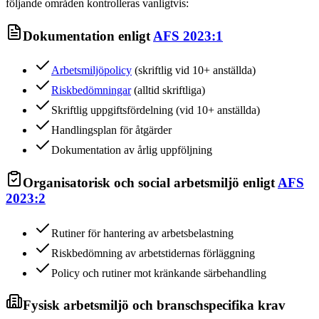
följande områden kontrolleras vanligtvis:
Dokumentation enligt
AFS 2023:1
Arbetsmiljöpolicy
(skriftlig vid 10+ anställda)
Riskbedömningar
(alltid skriftliga)
Skriftlig uppgiftsfördelning (vid 10+ anställda)
Handlingsplan för åtgärder
Dokumentation av årlig uppföljning
Organisatorisk och social arbetsmiljö enligt
AFS
2023:2
Rutiner för hantering av arbetsbelastning
Riskbedömning av arbetstidernas förläggning
Policy och rutiner mot kränkande särbehandling
Fysisk arbetsmiljö och branschspecifika krav